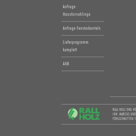
Anfrage
Haustürrrohlinge
Anfrage Fensterkanteln
Lieferprogramm
komplett
AGB
RALL HOLZ OHG H
INH. MARCUS UN
FÖHLSCHMITTEN 