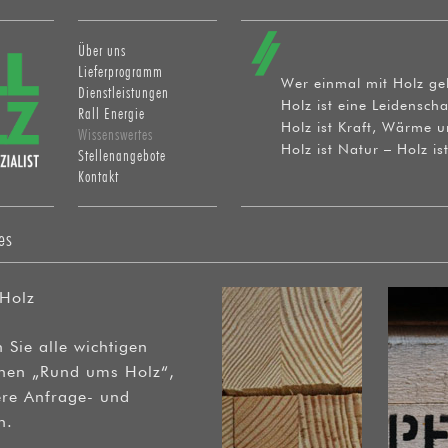
Skip to content
Über uns
Menu
Lieferprogramm
Wer einmal mit Holz gel
Dienstleistungen
Holz ist eine Leidensch
Rall Energie
Holz ist Kraft, Wärme u
Wissenswertes
Holz ist Natur – Holz is
Stellenangebote
Kontakt
es
Holz
 Sie alle wichtigen
onen „Rund ums Holz“,
ere Anfrage- und
n.